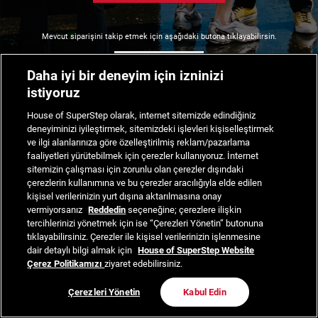
Mevcut siparişini takip etmek için aşağıdaki butona tıklayabilirsin.
Siparişimi Takip Et
Daha iyi bir deneyim için izninizi
istiyoruz
House of SuperStep olarak, internet sitemizde edindiğiniz
deneyiminizi iyileştirmek, sitemizdeki işlevleri kişiselleştirmek
ve ilgi alanlarınıza göre özelleştirilmiş reklam/pazarlama
faaliyetleri yürütebilmek için çerezler kullanıyoruz. İnternet
sitemizin çalışması için zorunlu olan çerezler dışındaki
çerezlerin kullanımına ve bu çerezler aracılığıyla elde edilen
kişisel verilerinizin yurt dışına aktarılmasına onay
vermiyorsanız
Reddedin
seçeneğine; çerezlere ilişkin
tercihlerinizi yönetmek için ise “Çerezleri Yönetin” butonuna
tıklayabilirsiniz. Çerezler ile kişisel verilerinizin işlenmesine
dair detaylı bilgi almak için
House of SuperStep Website
Çerez Politikamızı
ziyaret edebilirsiniz.
Çerezleri Yönetin
Kabul Edin