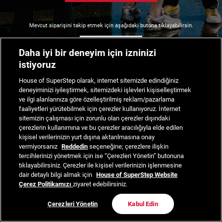
Mevcut siparişini takip etmek için aşağıdaki butona tıklayabilirsin.
Siparişimi Takip Et
Daha iyi bir deneyim için izninizi
istiyoruz
House of SuperStep olarak, internet sitemizde edindiğiniz
deneyiminizi iyileştirmek, sitemizdeki işlevleri kişiselleştirmek
ve ilgi alanlarınıza göre özelleştirilmiş reklam/pazarlama
faaliyetleri yürütebilmek için çerezler kullanıyoruz. İnternet
sitemizin çalışması için zorunlu olan çerezler dışındaki
çerezlerin kullanımına ve bu çerezler aracılığıyla elde edilen
kişisel verilerinizin yurt dışına aktarılmasına onay
vermiyorsanız
Reddedin
seçeneğine; çerezlere ilişkin
tercihlerinizi yönetmek için ise “Çerezleri Yönetin” butonuna
tıklayabilirsiniz. Çerezler ile kişisel verilerinizin işlenmesine
dair detaylı bilgi almak için
House of SuperStep Website
Çerez Politikamızı
ziyaret edebilirsiniz.
Çerezleri Yönetin
Kabul Edin