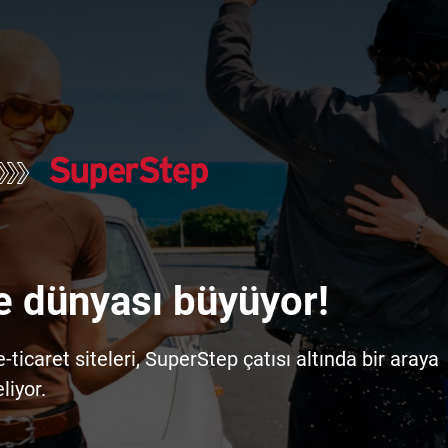
e dünyası büyüyor!
icaret siteleri, SuperStep çatısı altında bir araya
liyor.