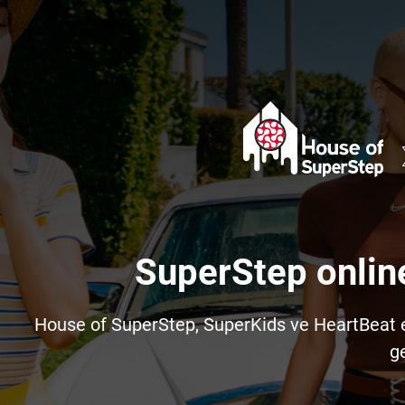
SuperStep onlin
House of SuperStep, SuperKids ve HeartBeat e-t
ge