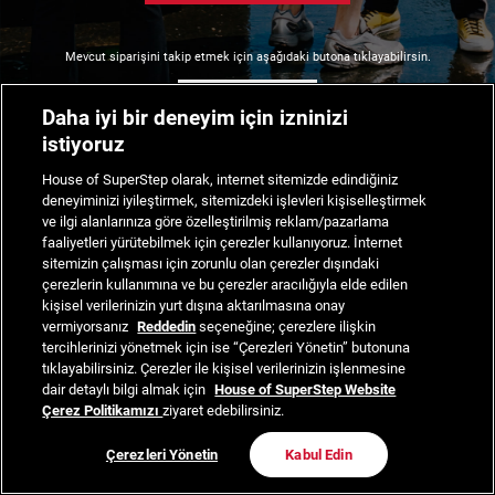
Mevcut siparişini takip etmek için aşağıdaki butona tıklayabilirsin.
Siparişimi Takip Et
Daha iyi bir deneyim için izninizi
istiyoruz
House of SuperStep olarak, internet sitemizde edindiğiniz
deneyiminizi iyileştirmek, sitemizdeki işlevleri kişiselleştirmek
ve ilgi alanlarınıza göre özelleştirilmiş reklam/pazarlama
faaliyetleri yürütebilmek için çerezler kullanıyoruz. İnternet
sitemizin çalışması için zorunlu olan çerezler dışındaki
çerezlerin kullanımına ve bu çerezler aracılığıyla elde edilen
kişisel verilerinizin yurt dışına aktarılmasına onay
vermiyorsanız
Reddedin
seçeneğine; çerezlere ilişkin
tercihlerinizi yönetmek için ise “Çerezleri Yönetin” butonuna
tıklayabilirsiniz. Çerezler ile kişisel verilerinizin işlenmesine
dair detaylı bilgi almak için
House of SuperStep Website
Çerez Politikamızı
ziyaret edebilirsiniz.
Çerezleri Yönetin
Kabul Edin