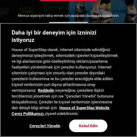
Mevcut siparişini takip etmek için aşağıdaki butona tıklayabilirsin.
Siparişimi Takip Et
Daha iyi bir deneyim için izninizi
istiyoruz
House of SuperStep olarak, internet sitemizde edindiğiniz
deneyiminizi iyileştirmek, sitemizdeki işlevleri kişiselleştirmek
ve ilgi alanlarınıza göre özelleştirilmiş reklam/pazarlama
faaliyetleri yürütebilmek için çerezler kullanıyoruz. İnternet
sitemizin çalışması için zorunlu olan çerezler dışındaki
çerezlerin kullanımına ve bu çerezler aracılığıyla elde edilen
kişisel verilerinizin yurt dışına aktarılmasına onay
vermiyorsanız
Reddedin
seçeneğine; çerezlere ilişkin
tercihlerinizi yönetmek için ise “Çerezleri Yönetin” butonuna
tıklayabilirsiniz. Çerezler ile kişisel verilerinizin işlenmesine
dair detaylı bilgi almak için
House of SuperStep Website
Çerez Politikamızı
ziyaret edebilirsiniz.
Çerezleri Yönetin
Kabul Edin