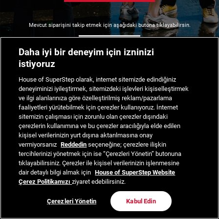
Mevcut siparişini takip etmek için aşağıdaki butona tıklayabilirsin.
Siparişimi Takip Et
Daha iyi bir deneyim için izninizi
istiyoruz
House of SuperStep olarak, internet sitemizde edindiğiniz
deneyiminizi iyileştirmek, sitemizdeki işlevleri kişiselleştirmek
ve ilgi alanlarınıza göre özelleştirilmiş reklam/pazarlama
faaliyetleri yürütebilmek için çerezler kullanıyoruz. İnternet
sitemizin çalışması için zorunlu olan çerezler dışındaki
çerezlerin kullanımına ve bu çerezler aracılığıyla elde edilen
kişisel verilerinizin yurt dışına aktarılmasına onay
vermiyorsanız
Reddedin
seçeneğine; çerezlere ilişkin
tercihlerinizi yönetmek için ise “Çerezleri Yönetin” butonuna
tıklayabilirsiniz. Çerezler ile kişisel verilerinizin işlenmesine
dair detaylı bilgi almak için
House of SuperStep Website
Çerez Politikamızı
ziyaret edebilirsiniz.
Çerezleri Yönetin
Kabul Edin