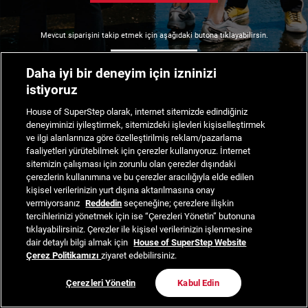
Mevcut siparişini takip etmek için aşağıdaki butona tıklayabilirsin.
Siparişimi Takip Et
Daha iyi bir deneyim için izninizi
istiyoruz
House of SuperStep olarak, internet sitemizde edindiğiniz
deneyiminizi iyileştirmek, sitemizdeki işlevleri kişiselleştirmek
ve ilgi alanlarınıza göre özelleştirilmiş reklam/pazarlama
faaliyetleri yürütebilmek için çerezler kullanıyoruz. İnternet
sitemizin çalışması için zorunlu olan çerezler dışındaki
çerezlerin kullanımına ve bu çerezler aracılığıyla elde edilen
kişisel verilerinizin yurt dışına aktarılmasına onay
vermiyorsanız
Reddedin
seçeneğine; çerezlere ilişkin
tercihlerinizi yönetmek için ise “Çerezleri Yönetin” butonuna
tıklayabilirsiniz. Çerezler ile kişisel verilerinizin işlenmesine
dair detaylı bilgi almak için
House of SuperStep Website
Çerez Politikamızı
ziyaret edebilirsiniz.
Çerezleri Yönetin
Kabul Edin