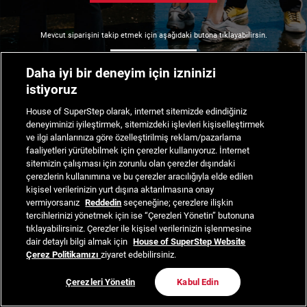
Mevcut siparişini takip etmek için aşağıdaki butona tıklayabilirsin.
Siparişimi Takip Et
Daha iyi bir deneyim için izninizi
istiyoruz
House of SuperStep olarak, internet sitemizde edindiğiniz
deneyiminizi iyileştirmek, sitemizdeki işlevleri kişiselleştirmek
ve ilgi alanlarınıza göre özelleştirilmiş reklam/pazarlama
faaliyetleri yürütebilmek için çerezler kullanıyoruz. İnternet
sitemizin çalışması için zorunlu olan çerezler dışındaki
çerezlerin kullanımına ve bu çerezler aracılığıyla elde edilen
kişisel verilerinizin yurt dışına aktarılmasına onay
vermiyorsanız
Reddedin
seçeneğine; çerezlere ilişkin
tercihlerinizi yönetmek için ise “Çerezleri Yönetin” butonuna
tıklayabilirsiniz. Çerezler ile kişisel verilerinizin işlenmesine
dair detaylı bilgi almak için
House of SuperStep Website
Çerez Politikamızı
ziyaret edebilirsiniz.
Çerezleri Yönetin
Kabul Edin