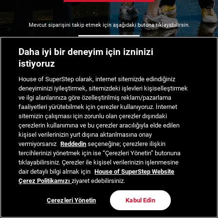
Mevcut siparişini takip etmek için aşağıdaki butona tıklayabilirsin.
Siparişimi Takip Et
Daha iyi bir deneyim için izninizi
istiyoruz
House of SuperStep olarak, internet sitemizde edindiğiniz
deneyiminizi iyileştirmek, sitemizdeki işlevleri kişiselleştirmek
ve ilgi alanlarınıza göre özelleştirilmiş reklam/pazarlama
faaliyetleri yürütebilmek için çerezler kullanıyoruz. İnternet
sitemizin çalışması için zorunlu olan çerezler dışındaki
çerezlerin kullanımına ve bu çerezler aracılığıyla elde edilen
kişisel verilerinizin yurt dışına aktarılmasına onay
vermiyorsanız
Reddedin
seçeneğine; çerezlere ilişkin
tercihlerinizi yönetmek için ise “Çerezleri Yönetin” butonuna
tıklayabilirsiniz. Çerezler ile kişisel verilerinizin işlenmesine
dair detaylı bilgi almak için
House of SuperStep Website
Çerez Politikamızı
ziyaret edebilirsiniz.
Çerezleri Yönetin
Kabul Edin