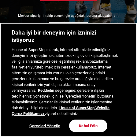
Mevcut siparişini takip etmek için aşağıdaki butona tıklayabilirsin.
Siparişimi Takip Et
Daha iyi bir deneyim için izninizi
istiyoruz
House of SuperStep olarak, internet sitemizde edindiğiniz
deneyiminizi iyileştirmek, sitemizdeki işlevleri kişiselleştirmek
ve ilgi alanlarınıza göre özelleştirilmiş reklam/pazarlama
faaliyetleri yürütebilmek için çerezler kullanıyoruz. İnternet
sitemizin çalışması için zorunlu olan çerezler dışındaki
çerezlerin kullanımına ve bu çerezler aracılığıyla elde edilen
kişisel verilerinizin yurt dışına aktarılmasına onay
vermiyorsanız
Reddedin
seçeneğine; çerezlere ilişkin
tercihlerinizi yönetmek için ise “Çerezleri Yönetin” butonuna
tıklayabilirsiniz. Çerezler ile kişisel verilerinizin işlenmesine
dair detaylı bilgi almak için
House of SuperStep Website
Çerez Politikamızı
ziyaret edebilirsiniz.
Çerezleri Yönetin
Kabul Edin