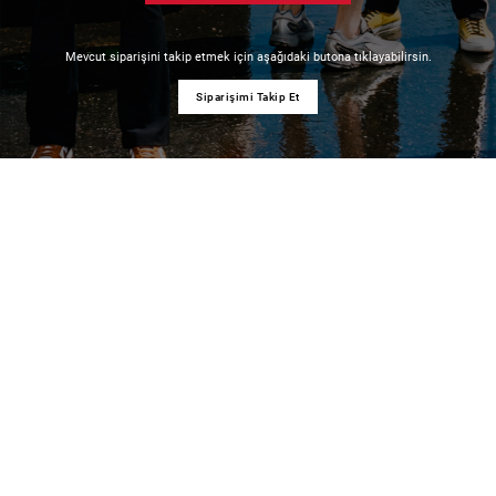
Mevcut siparişini takip etmek için aşağıdaki butona tıklayabilirsin.
Siparişimi Takip Et