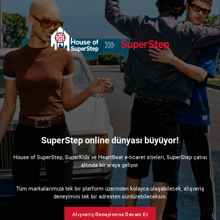
SuperStep online dünyası büyüyor!
House of SuperStep, SuperKids ve HeartBeat e-ticaret siteleri, SuperStep çatısı
altında bir araya geliyor.
Tüm markalarımıza tek bir platform üzerinden kolayca ulaşabilecek, alışveriş
deneyimini tek bir adresten sürdürebileceksin.
Alışveriş Deneyimine Devam Et