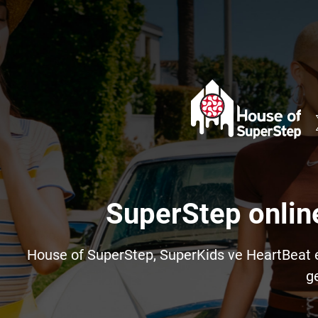
SuperStep onlin
House of SuperStep, SuperKids ve HeartBeat e-t
ge