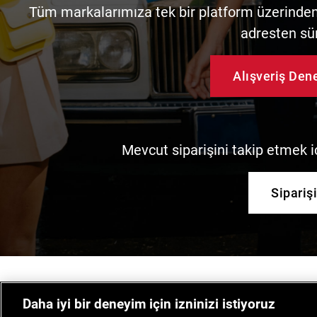
Tüm markalarımıza tek bir platform üzerinden 
adresten sü
Alışveriş De
Mevcut siparişini takip etmek iç
Sipariş
Daha iyi bir deneyim için izninizi istiyoruz