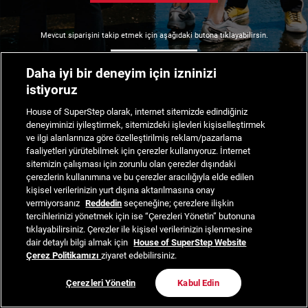
Mevcut siparişini takip etmek için aşağıdaki butona tıklayabilirsin.
Siparişimi Takip Et
Daha iyi bir deneyim için izninizi
istiyoruz
House of SuperStep olarak, internet sitemizde edindiğiniz
deneyiminizi iyileştirmek, sitemizdeki işlevleri kişiselleştirmek
ve ilgi alanlarınıza göre özelleştirilmiş reklam/pazarlama
faaliyetleri yürütebilmek için çerezler kullanıyoruz. İnternet
sitemizin çalışması için zorunlu olan çerezler dışındaki
çerezlerin kullanımına ve bu çerezler aracılığıyla elde edilen
kişisel verilerinizin yurt dışına aktarılmasına onay
vermiyorsanız
Reddedin
seçeneğine; çerezlere ilişkin
tercihlerinizi yönetmek için ise “Çerezleri Yönetin” butonuna
tıklayabilirsiniz. Çerezler ile kişisel verilerinizin işlenmesine
dair detaylı bilgi almak için
House of SuperStep Website
Çerez Politikamızı
ziyaret edebilirsiniz.
Çerezleri Yönetin
Kabul Edin