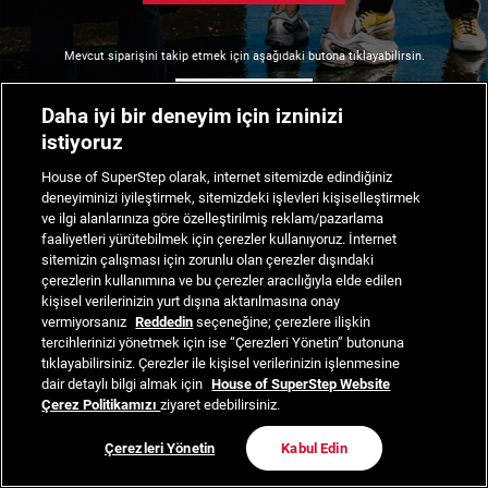
Mevcut siparişini takip etmek için aşağıdaki butona tıklayabilirsin.
Siparişimi Takip Et
Daha iyi bir deneyim için izninizi
istiyoruz
House of SuperStep olarak, internet sitemizde edindiğiniz
deneyiminizi iyileştirmek, sitemizdeki işlevleri kişiselleştirmek
ve ilgi alanlarınıza göre özelleştirilmiş reklam/pazarlama
faaliyetleri yürütebilmek için çerezler kullanıyoruz. İnternet
sitemizin çalışması için zorunlu olan çerezler dışındaki
çerezlerin kullanımına ve bu çerezler aracılığıyla elde edilen
kişisel verilerinizin yurt dışına aktarılmasına onay
vermiyorsanız
Reddedin
seçeneğine; çerezlere ilişkin
tercihlerinizi yönetmek için ise “Çerezleri Yönetin” butonuna
tıklayabilirsiniz. Çerezler ile kişisel verilerinizin işlenmesine
dair detaylı bilgi almak için
House of SuperStep Website
Çerez Politikamızı
ziyaret edebilirsiniz.
Çerezleri Yönetin
Kabul Edin