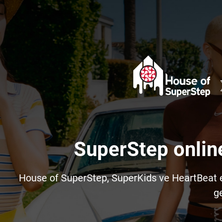
SuperStep onlin
House of SuperStep, SuperKids ve HeartBeat e-t
ge