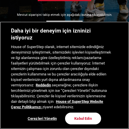
Mevcut siparişini takip etmek için aşağıdaki butona tıklayabilirsin.
Siparişimi Takip Et
Daha iyi bir deneyim için izninizi
istiyoruz
House of SuperStep olarak, internet sitemizde edindiğiniz
deneyiminizi iyileştirmek, sitemizdeki işlevleri kişiselleştirmek
ve ilgi alanlarınıza göre özelleştirilmiş reklam/pazarlama
faaliyetleri yürütebilmek için çerezler kullanıyoruz. İnternet
sitemizin çalışması için zorunlu olan çerezler dışındaki
çerezlerin kullanımına ve bu çerezler aracılığıyla elde edilen
kişisel verilerinizin yurt dışına aktarılmasına onay
vermiyorsanız
Reddedin
seçeneğine; çerezlere ilişkin
tercihlerinizi yönetmek için ise “Çerezleri Yönetin” butonuna
tıklayabilirsiniz. Çerezler ile kişisel verilerinizin işlenmesine
dair detaylı bilgi almak için
House of SuperStep Website
Çerez Politikamızı
ziyaret edebilirsiniz.
Çerezleri Yönetin
Kabul Edin