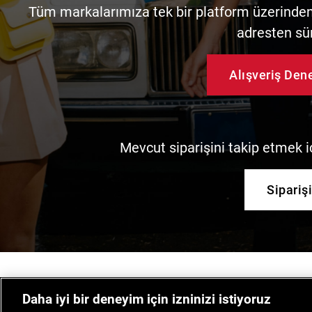
Tüm markalarımıza tek bir platform üzerinden 
adresten sü
Alışveriş De
Mevcut siparişini takip etmek iç
Sipariş
Daha iyi bir deneyim için izninizi istiyoruz