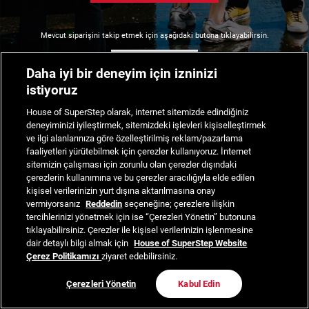
Mevcut siparişini takip etmek için aşağıdaki butona tıklayabilirsin.
Siparişimi Takip Et
Daha iyi bir deneyim için izninizi
istiyoruz
House of SuperStep olarak, internet sitemizde edindiğiniz
deneyiminizi iyileştirmek, sitemizdeki işlevleri kişiselleştirmek
ve ilgi alanlarınıza göre özelleştirilmiş reklam/pazarlama
faaliyetleri yürütebilmek için çerezler kullanıyoruz. İnternet
sitemizin çalışması için zorunlu olan çerezler dışındaki
çerezlerin kullanımına ve bu çerezler aracılığıyla elde edilen
kişisel verilerinizin yurt dışına aktarılmasına onay
vermiyorsanız
Reddedin
seçeneğine; çerezlere ilişkin
tercihlerinizi yönetmek için ise “Çerezleri Yönetin” butonuna
tıklayabilirsiniz. Çerezler ile kişisel verilerinizin işlenmesine
dair detaylı bilgi almak için
House of SuperStep Website
Çerez Politikamızı
ziyaret edebilirsiniz.
Çerezleri Yönetin
Kabul Edin