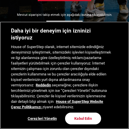
Mevcut siparişini takip etmek için aşağıdaki butona tıklayabilirsin.
Siparişimi Takip Et
Daha iyi bir deneyim için izninizi
istiyoruz
House of SuperStep olarak, internet sitemizde edindiğiniz
deneyiminizi iyileştirmek, sitemizdeki işlevleri kişiselleştirmek
ve ilgi alanlarınıza göre özelleştirilmiş reklam/pazarlama
faaliyetleri yürütebilmek için çerezler kullanıyoruz. İnternet
sitemizin çalışması için zorunlu olan çerezler dışındaki
çerezlerin kullanımına ve bu çerezler aracılığıyla elde edilen
kişisel verilerinizin yurt dışına aktarılmasına onay
vermiyorsanız
Reddedin
seçeneğine; çerezlere ilişkin
tercihlerinizi yönetmek için ise “Çerezleri Yönetin” butonuna
tıklayabilirsiniz. Çerezler ile kişisel verilerinizin işlenmesine
dair detaylı bilgi almak için
House of SuperStep Website
Çerez Politikamızı
ziyaret edebilirsiniz.
Çerezleri Yönetin
Kabul Edin