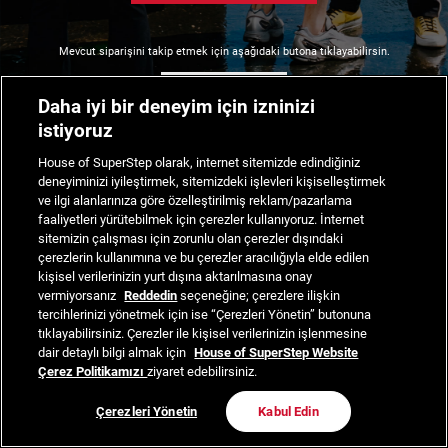
Mevcut siparişini takip etmek için aşağıdaki butona tıklayabilirsin.
Siparişimi Takip Et
Daha iyi bir deneyim için izninizi
istiyoruz
House of SuperStep olarak, internet sitemizde edindiğiniz
deneyiminizi iyileştirmek, sitemizdeki işlevleri kişiselleştirmek
ve ilgi alanlarınıza göre özelleştirilmiş reklam/pazarlama
faaliyetleri yürütebilmek için çerezler kullanıyoruz. İnternet
sitemizin çalışması için zorunlu olan çerezler dışındaki
çerezlerin kullanımına ve bu çerezler aracılığıyla elde edilen
kişisel verilerinizin yurt dışına aktarılmasına onay
vermiyorsanız
Reddedin
seçeneğine; çerezlere ilişkin
tercihlerinizi yönetmek için ise “Çerezleri Yönetin” butonuna
tıklayabilirsiniz. Çerezler ile kişisel verilerinizin işlenmesine
dair detaylı bilgi almak için
House of SuperStep Website
Çerez Politikamızı
ziyaret edebilirsiniz.
Çerezleri Yönetin
Kabul Edin