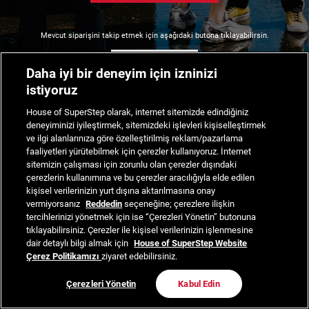
Mevcut siparişini takip etmek için aşağıdaki butona tıklayabilirsin.
Siparişimi Takip Et
Daha iyi bir deneyim için izninizi
istiyoruz
House of SuperStep olarak, internet sitemizde edindiğiniz
deneyiminizi iyileştirmek, sitemizdeki işlevleri kişiselleştirmek
ve ilgi alanlarınıza göre özelleştirilmiş reklam/pazarlama
faaliyetleri yürütebilmek için çerezler kullanıyoruz. İnternet
sitemizin çalışması için zorunlu olan çerezler dışındaki
çerezlerin kullanımına ve bu çerezler aracılığıyla elde edilen
kişisel verilerinizin yurt dışına aktarılmasına onay
vermiyorsanız
Reddedin
seçeneğine; çerezlere ilişkin
tercihlerinizi yönetmek için ise “Çerezleri Yönetin” butonuna
tıklayabilirsiniz. Çerezler ile kişisel verilerinizin işlenmesine
dair detaylı bilgi almak için
House of SuperStep Website
Çerez Politikamızı
ziyaret edebilirsiniz.
Çerezleri Yönetin
Kabul Edin