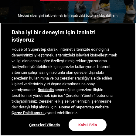
Mevcut siparişini takip etmek için aşağıdaki butona tıklayabilirsin.
Siparişimi Takip Et
Daha iyi bir deneyim için izninizi
istiyoruz
House of SuperStep olarak, internet sitemizde edindiğiniz
deneyiminizi iyileştirmek, sitemizdeki işlevleri kişiselleştirmek
ve ilgi alanlarınıza göre özelleştirilmiş reklam/pazarlama
faaliyetleri yürütebilmek için çerezler kullanıyoruz. İnternet
sitemizin çalışması için zorunlu olan çerezler dışındaki
çerezlerin kullanımına ve bu çerezler aracılığıyla elde edilen
kişisel verilerinizin yurt dışına aktarılmasına onay
vermiyorsanız
Reddedin
seçeneğine; çerezlere ilişkin
tercihlerinizi yönetmek için ise “Çerezleri Yönetin” butonuna
tıklayabilirsiniz. Çerezler ile kişisel verilerinizin işlenmesine
dair detaylı bilgi almak için
House of SuperStep Website
Çerez Politikamızı
ziyaret edebilirsiniz.
Çerezleri Yönetin
Kabul Edin