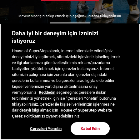
Mevcut siparişini takip etmek için aşağıdaki butona tıklayabilirsin.
Siparişimi Takip Et
Daha iyi bir deneyim için izninizi
istiyoruz
House of SuperStep olarak, internet sitemizde edindiğiniz
deneyiminizi iyileştirmek, sitemizdeki işlevleri kişiselleştirmek
ve ilgi alanlarınıza göre özelleştirilmiş reklam/pazarlama
faaliyetleri yürütebilmek için çerezler kullanıyoruz. İnternet
sitemizin çalışması için zorunlu olan çerezler dışındaki
çerezlerin kullanımına ve bu çerezler aracılığıyla elde edilen
kişisel verilerinizin yurt dışına aktarılmasına onay
vermiyorsanız
Reddedin
seçeneğine; çerezlere ilişkin
tercihlerinizi yönetmek için ise “Çerezleri Yönetin” butonuna
tıklayabilirsiniz. Çerezler ile kişisel verilerinizin işlenmesine
dair detaylı bilgi almak için
House of SuperStep Website
Çerez Politikamızı
ziyaret edebilirsiniz.
Çerezleri Yönetin
Kabul Edin