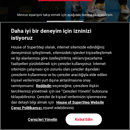
Mevcut siparişini takip etmek için aşağıdaki butona tıklayabilirsin.
Siparişimi Takip Et
Daha iyi bir deneyim için izninizi
istiyoruz
House of SuperStep olarak, internet sitemizde edindiğiniz
deneyiminizi iyileştirmek, sitemizdeki işlevleri kişiselleştirmek
ve ilgi alanlarınıza göre özelleştirilmiş reklam/pazarlama
faaliyetleri yürütebilmek için çerezler kullanıyoruz. İnternet
sitemizin çalışması için zorunlu olan çerezler dışındaki
çerezlerin kullanımına ve bu çerezler aracılığıyla elde edilen
kişisel verilerinizin yurt dışına aktarılmasına onay
vermiyorsanız
Reddedin
seçeneğine; çerezlere ilişkin
tercihlerinizi yönetmek için ise “Çerezleri Yönetin” butonuna
tıklayabilirsiniz. Çerezler ile kişisel verilerinizin işlenmesine
dair detaylı bilgi almak için
House of SuperStep Website
Çerez Politikamızı
ziyaret edebilirsiniz.
Çerezleri Yönetin
Kabul Edin