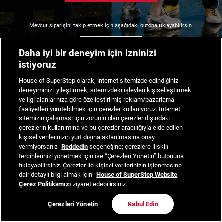
Mevcut siparişini takip etmek için aşağıdaki butona tıklayabilirsin.
Siparişimi Takip Et
Daha iyi bir deneyim için izninizi
istiyoruz
House of SuperStep olarak, internet sitemizde edindiğiniz
deneyiminizi iyileştirmek, sitemizdeki işlevleri kişiselleştirmek
ve ilgi alanlarınıza göre özelleştirilmiş reklam/pazarlama
faaliyetleri yürütebilmek için çerezler kullanıyoruz. İnternet
sitemizin çalışması için zorunlu olan çerezler dışındaki
çerezlerin kullanımına ve bu çerezler aracılığıyla elde edilen
kişisel verilerinizin yurt dışına aktarılmasına onay
vermiyorsanız
Reddedin
seçeneğine; çerezlere ilişkin
tercihlerinizi yönetmek için ise “Çerezleri Yönetin” butonuna
tıklayabilirsiniz. Çerezler ile kişisel verilerinizin işlenmesine
dair detaylı bilgi almak için
House of SuperStep Website
Çerez Politikamızı
ziyaret edebilirsiniz.
Çerezleri Yönetin
Kabul Edin