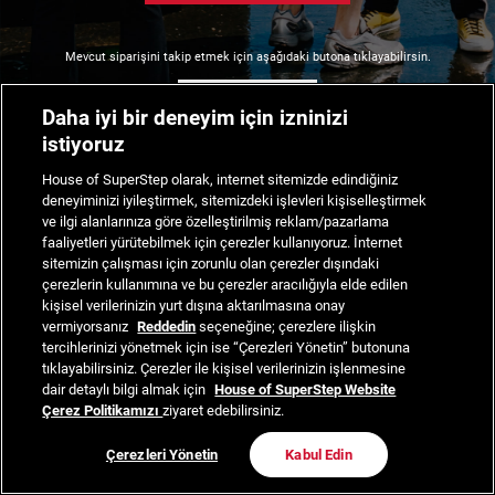
Mevcut siparişini takip etmek için aşağıdaki butona tıklayabilirsin.
Siparişimi Takip Et
Daha iyi bir deneyim için izninizi
istiyoruz
House of SuperStep olarak, internet sitemizde edindiğiniz
deneyiminizi iyileştirmek, sitemizdeki işlevleri kişiselleştirmek
ve ilgi alanlarınıza göre özelleştirilmiş reklam/pazarlama
faaliyetleri yürütebilmek için çerezler kullanıyoruz. İnternet
sitemizin çalışması için zorunlu olan çerezler dışındaki
çerezlerin kullanımına ve bu çerezler aracılığıyla elde edilen
kişisel verilerinizin yurt dışına aktarılmasına onay
vermiyorsanız
Reddedin
seçeneğine; çerezlere ilişkin
tercihlerinizi yönetmek için ise “Çerezleri Yönetin” butonuna
tıklayabilirsiniz. Çerezler ile kişisel verilerinizin işlenmesine
dair detaylı bilgi almak için
House of SuperStep Website
Çerez Politikamızı
ziyaret edebilirsiniz.
Çerezleri Yönetin
Kabul Edin