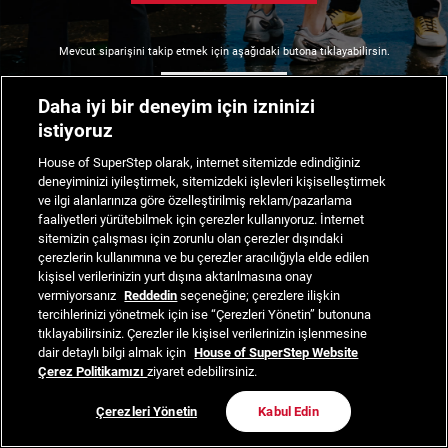
Mevcut siparişini takip etmek için aşağıdaki butona tıklayabilirsin.
Siparişimi Takip Et
Daha iyi bir deneyim için izninizi
istiyoruz
House of SuperStep olarak, internet sitemizde edindiğiniz
deneyiminizi iyileştirmek, sitemizdeki işlevleri kişiselleştirmek
ve ilgi alanlarınıza göre özelleştirilmiş reklam/pazarlama
faaliyetleri yürütebilmek için çerezler kullanıyoruz. İnternet
sitemizin çalışması için zorunlu olan çerezler dışındaki
çerezlerin kullanımına ve bu çerezler aracılığıyla elde edilen
kişisel verilerinizin yurt dışına aktarılmasına onay
vermiyorsanız
Reddedin
seçeneğine; çerezlere ilişkin
tercihlerinizi yönetmek için ise “Çerezleri Yönetin” butonuna
tıklayabilirsiniz. Çerezler ile kişisel verilerinizin işlenmesine
dair detaylı bilgi almak için
House of SuperStep Website
Çerez Politikamızı
ziyaret edebilirsiniz.
Çerezleri Yönetin
Kabul Edin