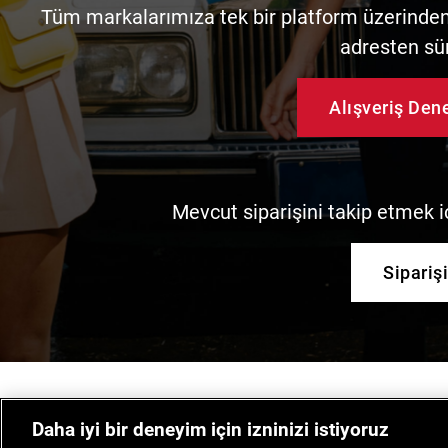
Tüm markalarımıza tek bir platform üzerinden 
adresten sü
Alışveriş De
Mevcut siparişini takip etmek iç
Sipariş
Daha iyi bir deneyim için izninizi istiyoruz