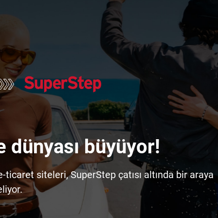
e dünyası büyüyor!
icaret siteleri, SuperStep çatısı altında bir araya
liyor.