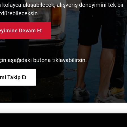
kolayca ulaşabilecek, alışveriş deneyimini tek bir
rdürebileceksin.
neyimine Devam Et
in aşağıdaki butona tıklayabilirsin.
imi Takip Et