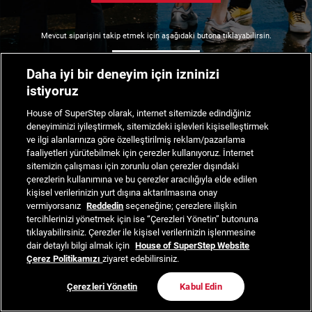
Mevcut siparişini takip etmek için aşağıdaki butona tıklayabilirsin.
Siparişimi Takip Et
Daha iyi bir deneyim için izninizi
istiyoruz
House of SuperStep olarak, internet sitemizde edindiğiniz
deneyiminizi iyileştirmek, sitemizdeki işlevleri kişiselleştirmek
ve ilgi alanlarınıza göre özelleştirilmiş reklam/pazarlama
faaliyetleri yürütebilmek için çerezler kullanıyoruz. İnternet
sitemizin çalışması için zorunlu olan çerezler dışındaki
çerezlerin kullanımına ve bu çerezler aracılığıyla elde edilen
kişisel verilerinizin yurt dışına aktarılmasına onay
vermiyorsanız
Reddedin
seçeneğine; çerezlere ilişkin
tercihlerinizi yönetmek için ise “Çerezleri Yönetin” butonuna
tıklayabilirsiniz. Çerezler ile kişisel verilerinizin işlenmesine
dair detaylı bilgi almak için
House of SuperStep Website
Çerez Politikamızı
ziyaret edebilirsiniz.
Çerezleri Yönetin
Kabul Edin