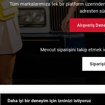
Tüm markalarımıza tek bir platform üzerinden 
adresten sü
Alışveriş De
Mevcut siparişini takip etmek iç
Sipariş
Daha iyi bir deneyim için izninizi istiyoruz