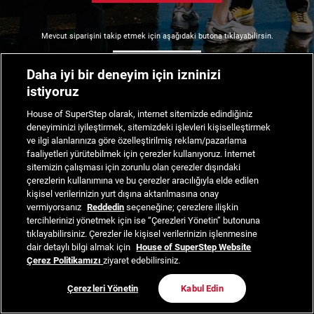
Mevcut siparişini takip etmek için aşağıdaki butona tıklayabilirsin.
Siparişimi Takip Et
Daha iyi bir deneyim için izninizi
istiyoruz
House of SuperStep olarak, internet sitemizde edindiğiniz
deneyiminizi iyileştirmek, sitemizdeki işlevleri kişiselleştirmek
ve ilgi alanlarınıza göre özelleştirilmiş reklam/pazarlama
faaliyetleri yürütebilmek için çerezler kullanıyoruz. İnternet
sitemizin çalışması için zorunlu olan çerezler dışındaki
çerezlerin kullanımına ve bu çerezler aracılığıyla elde edilen
kişisel verilerinizin yurt dışına aktarılmasına onay
vermiyorsanız
Reddedin
seçeneğine; çerezlere ilişkin
tercihlerinizi yönetmek için ise “Çerezleri Yönetin” butonuna
tıklayabilirsiniz. Çerezler ile kişisel verilerinizin işlenmesine
dair detaylı bilgi almak için
House of SuperStep Website
Çerez Politikamızı
ziyaret edebilirsiniz.
Çerezleri Yönetin
Kabul Edin