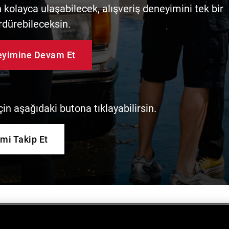
kolayca ulaşabilecek, alışveriş deneyimini tek bir
rdürebileceksin.
neyimine Devam Et
in aşağıdaki butona tıklayabilirsin.
imi Takip Et