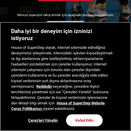
Mevcut siparişini takip etmek için aşağıdaki butona tıklayabilirsin.
Siparişimi Takip Et
Daha iyi bir deneyim için izninizi
istiyoruz
House of SuperStep olarak, internet sitemizde edindiğiniz
deneyiminizi iyileştirmek, sitemizdeki işlevleri kişiselleştirmek
ve ilgi alanlarınıza göre özelleştirilmiş reklam/pazarlama
faaliyetleri yürütebilmek için çerezler kullanıyoruz. İnternet
sitemizin çalışması için zorunlu olan çerezler dışındaki
çerezlerin kullanımına ve bu çerezler aracılığıyla elde edilen
kişisel verilerinizin yurt dışına aktarılmasına onay
vermiyorsanız
Reddedin
seçeneğine; çerezlere ilişkin
tercihlerinizi yönetmek için ise “Çerezleri Yönetin” butonuna
tıklayabilirsiniz. Çerezler ile kişisel verilerinizin işlenmesine
dair detaylı bilgi almak için
House of SuperStep Website
Çerez Politikamızı
ziyaret edebilirsiniz.
Çerezleri Yönetin
Kabul Edin