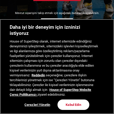
Mevcut siparişini takip etmek için aşağıdaki butona tıklayabilirsin.
Siparişimi Takip Et
Daha iyi bir deneyim için izninizi
istiyoruz
House of SuperStep olarak, internet sitemizde edindiğiniz
deneyiminizi iyileştirmek, sitemizdeki işlevleri kişiselleştirmek
ve ilgi alanlarınıza göre özelleştirilmiş reklam/pazarlama
faaliyetleri yürütebilmek için çerezler kullanıyoruz. İnternet
sitemizin çalışması için zorunlu olan çerezler dışındaki
çerezlerin kullanımına ve bu çerezler aracılığıyla elde edilen
kişisel verilerinizin yurt dışına aktarılmasına onay
vermiyorsanız
Reddedin
seçeneğine; çerezlere ilişkin
tercihlerinizi yönetmek için ise “Çerezleri Yönetin” butonuna
tıklayabilirsiniz. Çerezler ile kişisel verilerinizin işlenmesine
dair detaylı bilgi almak için
House of SuperStep Website
Çerez Politikamızı
ziyaret edebilirsiniz.
Çerezleri Yönetin
Kabul Edin