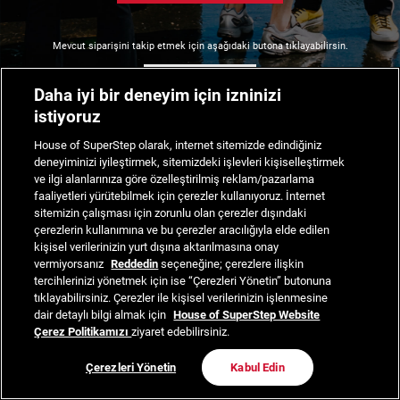
Mevcut siparişini takip etmek için aşağıdaki butona tıklayabilirsin.
Siparişimi Takip Et
Daha iyi bir deneyim için izninizi
istiyoruz
House of SuperStep olarak, internet sitemizde edindiğiniz
deneyiminizi iyileştirmek, sitemizdeki işlevleri kişiselleştirmek
ve ilgi alanlarınıza göre özelleştirilmiş reklam/pazarlama
faaliyetleri yürütebilmek için çerezler kullanıyoruz. İnternet
sitemizin çalışması için zorunlu olan çerezler dışındaki
çerezlerin kullanımına ve bu çerezler aracılığıyla elde edilen
kişisel verilerinizin yurt dışına aktarılmasına onay
vermiyorsanız
Reddedin
seçeneğine; çerezlere ilişkin
tercihlerinizi yönetmek için ise “Çerezleri Yönetin” butonuna
tıklayabilirsiniz. Çerezler ile kişisel verilerinizin işlenmesine
dair detaylı bilgi almak için
House of SuperStep Website
Çerez Politikamızı
ziyaret edebilirsiniz.
Çerezleri Yönetin
Kabul Edin