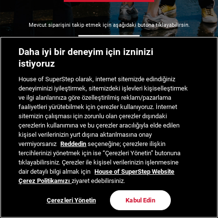
Mevcut siparişini takip etmek için aşağıdaki butona tıklayabilirsin.
Siparişimi Takip Et
Daha iyi bir deneyim için izninizi
istiyoruz
House of SuperStep olarak, internet sitemizde edindiğiniz
deneyiminizi iyileştirmek, sitemizdeki işlevleri kişiselleştirmek
ve ilgi alanlarınıza göre özelleştirilmiş reklam/pazarlama
faaliyetleri yürütebilmek için çerezler kullanıyoruz. İnternet
sitemizin çalışması için zorunlu olan çerezler dışındaki
çerezlerin kullanımına ve bu çerezler aracılığıyla elde edilen
kişisel verilerinizin yurt dışına aktarılmasına onay
vermiyorsanız
Reddedin
seçeneğine; çerezlere ilişkin
tercihlerinizi yönetmek için ise “Çerezleri Yönetin” butonuna
tıklayabilirsiniz. Çerezler ile kişisel verilerinizin işlenmesine
dair detaylı bilgi almak için
House of SuperStep Website
Çerez Politikamızı
ziyaret edebilirsiniz.
Çerezleri Yönetin
Kabul Edin