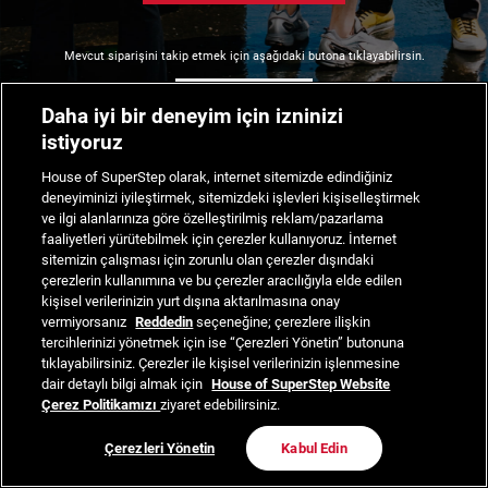
Mevcut siparişini takip etmek için aşağıdaki butona tıklayabilirsin.
Siparişimi Takip Et
Daha iyi bir deneyim için izninizi
istiyoruz
House of SuperStep olarak, internet sitemizde edindiğiniz
deneyiminizi iyileştirmek, sitemizdeki işlevleri kişiselleştirmek
ve ilgi alanlarınıza göre özelleştirilmiş reklam/pazarlama
faaliyetleri yürütebilmek için çerezler kullanıyoruz. İnternet
sitemizin çalışması için zorunlu olan çerezler dışındaki
çerezlerin kullanımına ve bu çerezler aracılığıyla elde edilen
kişisel verilerinizin yurt dışına aktarılmasına onay
vermiyorsanız
Reddedin
seçeneğine; çerezlere ilişkin
tercihlerinizi yönetmek için ise “Çerezleri Yönetin” butonuna
tıklayabilirsiniz. Çerezler ile kişisel verilerinizin işlenmesine
dair detaylı bilgi almak için
House of SuperStep Website
Çerez Politikamızı
ziyaret edebilirsiniz.
Çerezleri Yönetin
Kabul Edin