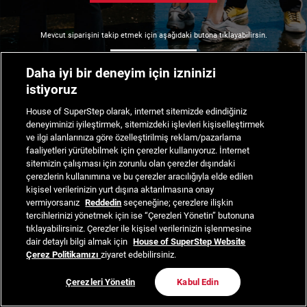
Mevcut siparişini takip etmek için aşağıdaki butona tıklayabilirsin.
Siparişimi Takip Et
Daha iyi bir deneyim için izninizi
istiyoruz
House of SuperStep olarak, internet sitemizde edindiğiniz
deneyiminizi iyileştirmek, sitemizdeki işlevleri kişiselleştirmek
ve ilgi alanlarınıza göre özelleştirilmiş reklam/pazarlama
faaliyetleri yürütebilmek için çerezler kullanıyoruz. İnternet
sitemizin çalışması için zorunlu olan çerezler dışındaki
çerezlerin kullanımına ve bu çerezler aracılığıyla elde edilen
kişisel verilerinizin yurt dışına aktarılmasına onay
vermiyorsanız
Reddedin
seçeneğine; çerezlere ilişkin
tercihlerinizi yönetmek için ise “Çerezleri Yönetin” butonuna
tıklayabilirsiniz. Çerezler ile kişisel verilerinizin işlenmesine
dair detaylı bilgi almak için
House of SuperStep Website
Çerez Politikamızı
ziyaret edebilirsiniz.
Çerezleri Yönetin
Kabul Edin