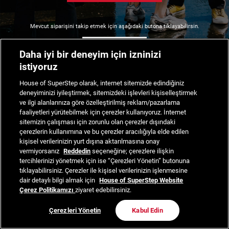
Mevcut siparişini takip etmek için aşağıdaki butona tıklayabilirsin.
Siparişimi Takip Et
Daha iyi bir deneyim için izninizi
istiyoruz
House of SuperStep olarak, internet sitemizde edindiğiniz
deneyiminizi iyileştirmek, sitemizdeki işlevleri kişiselleştirmek
ve ilgi alanlarınıza göre özelleştirilmiş reklam/pazarlama
faaliyetleri yürütebilmek için çerezler kullanıyoruz. İnternet
sitemizin çalışması için zorunlu olan çerezler dışındaki
çerezlerin kullanımına ve bu çerezler aracılığıyla elde edilen
kişisel verilerinizin yurt dışına aktarılmasına onay
vermiyorsanız
Reddedin
seçeneğine; çerezlere ilişkin
tercihlerinizi yönetmek için ise “Çerezleri Yönetin” butonuna
tıklayabilirsiniz. Çerezler ile kişisel verilerinizin işlenmesine
dair detaylı bilgi almak için
House of SuperStep Website
Çerez Politikamızı
ziyaret edebilirsiniz.
Çerezleri Yönetin
Kabul Edin