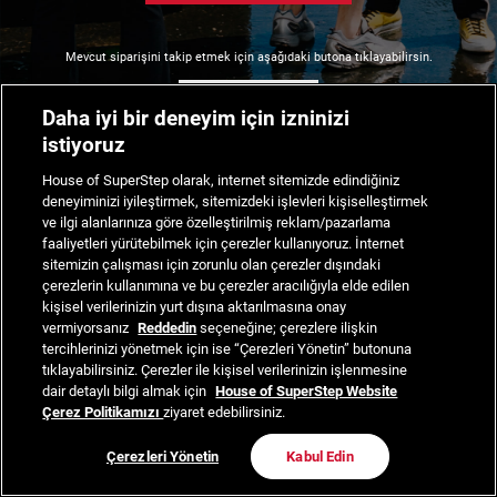
Mevcut siparişini takip etmek için aşağıdaki butona tıklayabilirsin.
Siparişimi Takip Et
Daha iyi bir deneyim için izninizi
istiyoruz
House of SuperStep olarak, internet sitemizde edindiğiniz
deneyiminizi iyileştirmek, sitemizdeki işlevleri kişiselleştirmek
ve ilgi alanlarınıza göre özelleştirilmiş reklam/pazarlama
faaliyetleri yürütebilmek için çerezler kullanıyoruz. İnternet
sitemizin çalışması için zorunlu olan çerezler dışındaki
çerezlerin kullanımına ve bu çerezler aracılığıyla elde edilen
kişisel verilerinizin yurt dışına aktarılmasına onay
vermiyorsanız
Reddedin
seçeneğine; çerezlere ilişkin
tercihlerinizi yönetmek için ise “Çerezleri Yönetin” butonuna
tıklayabilirsiniz. Çerezler ile kişisel verilerinizin işlenmesine
dair detaylı bilgi almak için
House of SuperStep Website
Çerez Politikamızı
ziyaret edebilirsiniz.
Çerezleri Yönetin
Kabul Edin