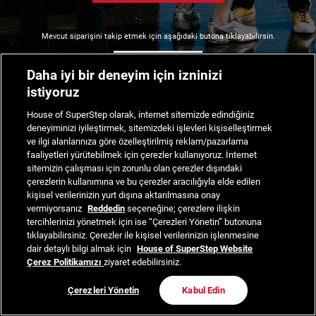
Mevcut siparişini takip etmek için aşağıdaki butona tıklayabilirsin.
Siparişimi Takip Et
Daha iyi bir deneyim için izninizi
istiyoruz
House of SuperStep olarak, internet sitemizde edindiğiniz
deneyiminizi iyileştirmek, sitemizdeki işlevleri kişiselleştirmek
ve ilgi alanlarınıza göre özelleştirilmiş reklam/pazarlama
faaliyetleri yürütebilmek için çerezler kullanıyoruz. İnternet
sitemizin çalışması için zorunlu olan çerezler dışındaki
çerezlerin kullanımına ve bu çerezler aracılığıyla elde edilen
kişisel verilerinizin yurt dışına aktarılmasına onay
vermiyorsanız
Reddedin
seçeneğine; çerezlere ilişkin
tercihlerinizi yönetmek için ise “Çerezleri Yönetin” butonuna
tıklayabilirsiniz. Çerezler ile kişisel verilerinizin işlenmesine
dair detaylı bilgi almak için
House of SuperStep Website
Çerez Politikamızı
ziyaret edebilirsiniz.
Çerezleri Yönetin
Kabul Edin