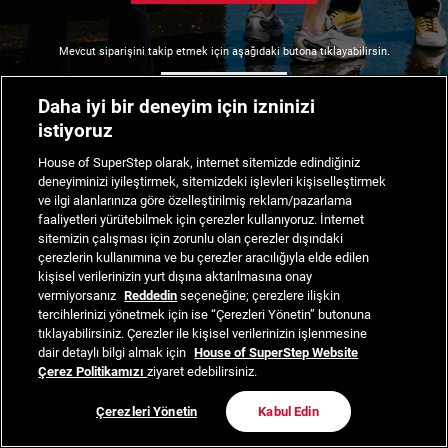
Mevcut siparişini takip etmek için aşağıdaki butona tıklayabilirsin.
Siparişimi Takip Et
Daha iyi bir deneyim için izninizi
istiyoruz
House of SuperStep olarak, internet sitemizde edindiğiniz
deneyiminizi iyileştirmek, sitemizdeki işlevleri kişiselleştirmek
ve ilgi alanlarınıza göre özelleştirilmiş reklam/pazarlama
faaliyetleri yürütebilmek için çerezler kullanıyoruz. İnternet
sitemizin çalışması için zorunlu olan çerezler dışındaki
çerezlerin kullanımına ve bu çerezler aracılığıyla elde edilen
kişisel verilerinizin yurt dışına aktarılmasına onay
vermiyorsanız
Reddedin
seçeneğine; çerezlere ilişkin
tercihlerinizi yönetmek için ise “Çerezleri Yönetin” butonuna
tıklayabilirsiniz. Çerezler ile kişisel verilerinizin işlenmesine
dair detaylı bilgi almak için
House of SuperStep Website
Çerez Politikamızı
ziyaret edebilirsiniz.
Çerezleri Yönetin
Kabul Edin