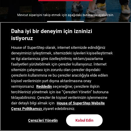
Mevcut siparişini takip etmek için aşağıdaki butona tıklayabilirsin.
Siparişimi Takip Et
Daha iyi bir deneyim için izninizi
istiyoruz
House of SuperStep olarak, internet sitemizde edindiğiniz
deneyiminizi iyileştirmek, sitemizdeki işlevleri kişiselleştirmek
ve ilgi alanlarınıza göre özelleştirilmiş reklam/pazarlama
faaliyetleri yürütebilmek için çerezler kullanıyoruz. İnternet
sitemizin çalışması için zorunlu olan çerezler dışındaki
çerezlerin kullanımına ve bu çerezler aracılığıyla elde edilen
kişisel verilerinizin yurt dışına aktarılmasına onay
vermiyorsanız
Reddedin
seçeneğine; çerezlere ilişkin
tercihlerinizi yönetmek için ise “Çerezleri Yönetin” butonuna
tıklayabilirsiniz. Çerezler ile kişisel verilerinizin işlenmesine
dair detaylı bilgi almak için
House of SuperStep Website
Çerez Politikamızı
ziyaret edebilirsiniz.
Çerezleri Yönetin
Kabul Edin