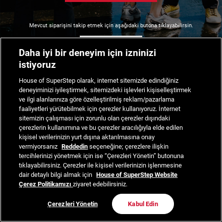
Mevcut siparişini takip etmek için aşağıdaki butona tıklayabilirsin.
Siparişimi Takip Et
Daha iyi bir deneyim için izninizi
istiyoruz
House of SuperStep olarak, internet sitemizde edindiğiniz
deneyiminizi iyileştirmek, sitemizdeki işlevleri kişiselleştirmek
ve ilgi alanlarınıza göre özelleştirilmiş reklam/pazarlama
faaliyetleri yürütebilmek için çerezler kullanıyoruz. İnternet
sitemizin çalışması için zorunlu olan çerezler dışındaki
çerezlerin kullanımına ve bu çerezler aracılığıyla elde edilen
kişisel verilerinizin yurt dışına aktarılmasına onay
vermiyorsanız
Reddedin
seçeneğine; çerezlere ilişkin
tercihlerinizi yönetmek için ise “Çerezleri Yönetin” butonuna
tıklayabilirsiniz. Çerezler ile kişisel verilerinizin işlenmesine
dair detaylı bilgi almak için
House of SuperStep Website
Çerez Politikamızı
ziyaret edebilirsiniz.
Çerezleri Yönetin
Kabul Edin