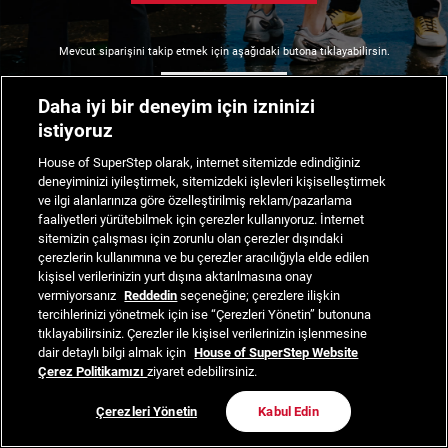
Mevcut siparişini takip etmek için aşağıdaki butona tıklayabilirsin.
Siparişimi Takip Et
Daha iyi bir deneyim için izninizi
istiyoruz
House of SuperStep olarak, internet sitemizde edindiğiniz
deneyiminizi iyileştirmek, sitemizdeki işlevleri kişiselleştirmek
ve ilgi alanlarınıza göre özelleştirilmiş reklam/pazarlama
faaliyetleri yürütebilmek için çerezler kullanıyoruz. İnternet
sitemizin çalışması için zorunlu olan çerezler dışındaki
çerezlerin kullanımına ve bu çerezler aracılığıyla elde edilen
kişisel verilerinizin yurt dışına aktarılmasına onay
vermiyorsanız
Reddedin
seçeneğine; çerezlere ilişkin
tercihlerinizi yönetmek için ise “Çerezleri Yönetin” butonuna
tıklayabilirsiniz. Çerezler ile kişisel verilerinizin işlenmesine
dair detaylı bilgi almak için
House of SuperStep Website
Çerez Politikamızı
ziyaret edebilirsiniz.
Çerezleri Yönetin
Kabul Edin