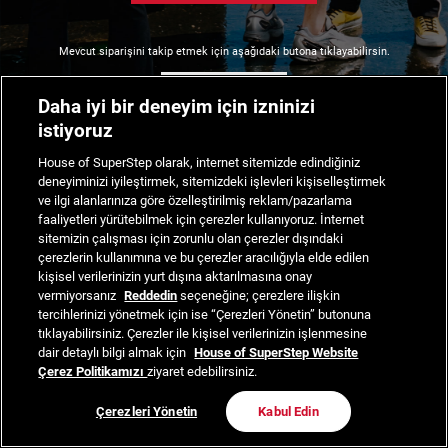
Mevcut siparişini takip etmek için aşağıdaki butona tıklayabilirsin.
Siparişimi Takip Et
Daha iyi bir deneyim için izninizi
istiyoruz
House of SuperStep olarak, internet sitemizde edindiğiniz
deneyiminizi iyileştirmek, sitemizdeki işlevleri kişiselleştirmek
ve ilgi alanlarınıza göre özelleştirilmiş reklam/pazarlama
faaliyetleri yürütebilmek için çerezler kullanıyoruz. İnternet
sitemizin çalışması için zorunlu olan çerezler dışındaki
çerezlerin kullanımına ve bu çerezler aracılığıyla elde edilen
kişisel verilerinizin yurt dışına aktarılmasına onay
vermiyorsanız
Reddedin
seçeneğine; çerezlere ilişkin
tercihlerinizi yönetmek için ise “Çerezleri Yönetin” butonuna
tıklayabilirsiniz. Çerezler ile kişisel verilerinizin işlenmesine
dair detaylı bilgi almak için
House of SuperStep Website
Çerez Politikamızı
ziyaret edebilirsiniz.
Çerezleri Yönetin
Kabul Edin