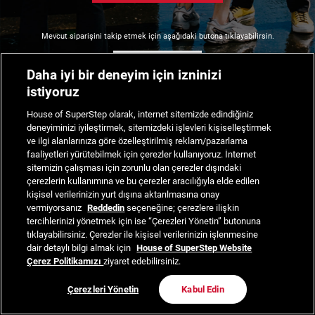
Mevcut siparişini takip etmek için aşağıdaki butona tıklayabilirsin.
Siparişimi Takip Et
Daha iyi bir deneyim için izninizi
istiyoruz
House of SuperStep olarak, internet sitemizde edindiğiniz
deneyiminizi iyileştirmek, sitemizdeki işlevleri kişiselleştirmek
ve ilgi alanlarınıza göre özelleştirilmiş reklam/pazarlama
faaliyetleri yürütebilmek için çerezler kullanıyoruz. İnternet
sitemizin çalışması için zorunlu olan çerezler dışındaki
çerezlerin kullanımına ve bu çerezler aracılığıyla elde edilen
kişisel verilerinizin yurt dışına aktarılmasına onay
vermiyorsanız
Reddedin
seçeneğine; çerezlere ilişkin
tercihlerinizi yönetmek için ise “Çerezleri Yönetin” butonuna
tıklayabilirsiniz. Çerezler ile kişisel verilerinizin işlenmesine
dair detaylı bilgi almak için
House of SuperStep Website
Çerez Politikamızı
ziyaret edebilirsiniz.
Çerezleri Yönetin
Kabul Edin