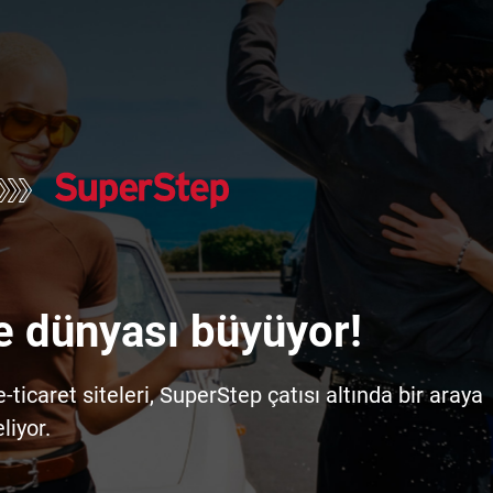
e dünyası büyüyor!
icaret siteleri, SuperStep çatısı altında bir araya
liyor.