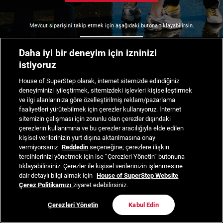
Mevcut siparişini takip etmek için aşağıdaki butona tıklayabilirsin.
Siparişimi Takip Et
Daha iyi bir deneyim için izninizi
istiyoruz
House of SuperStep olarak, internet sitemizde edindiğiniz
deneyiminizi iyileştirmek, sitemizdeki işlevleri kişiselleştirmek
ve ilgi alanlarınıza göre özelleştirilmiş reklam/pazarlama
faaliyetleri yürütebilmek için çerezler kullanıyoruz. İnternet
sitemizin çalışması için zorunlu olan çerezler dışındaki
çerezlerin kullanımına ve bu çerezler aracılığıyla elde edilen
kişisel verilerinizin yurt dışına aktarılmasına onay
vermiyorsanız
Reddedin
seçeneğine; çerezlere ilişkin
tercihlerinizi yönetmek için ise “Çerezleri Yönetin” butonuna
tıklayabilirsiniz. Çerezler ile kişisel verilerinizin işlenmesine
dair detaylı bilgi almak için
House of SuperStep Website
Çerez Politikamızı
ziyaret edebilirsiniz.
Çerezleri Yönetin
Kabul Edin